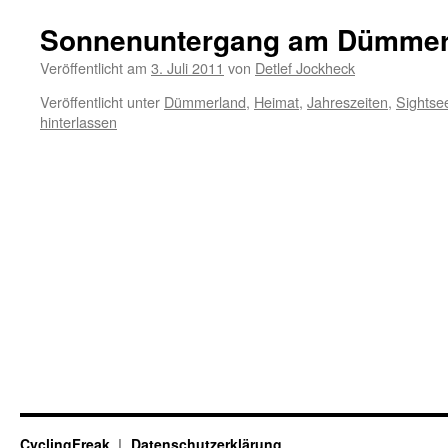
Sonnenuntergang am Dümme
Veröffentlicht am
3. Juli 2011
von
Detlef Jockheck
Veröffentlicht unter
Dümmerland
,
Heimat
,
Jahreszeiten
,
Sightse
hinterlassen
CyclingFreak
Datenschutzerklärung