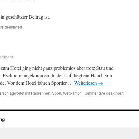
in geschützter Beitrag ist.
für
e deaktiviert
Geschützt:
Trainingstour
im
Harz
Jockheck
zum Hotel ging nicht ganz problemlos aber trotz Stau und
in Eschborn angekommen. In der Luft liegt ein Hauch von
e. Vor dem Hotel fahren Sportler …
Weiterlesen
→
für
erschlagwortet mit
Radrennen
,
Sport
,
Wettkampf
|
Kommentare deaktiviert
Die
Kurve
gekriegt
ung