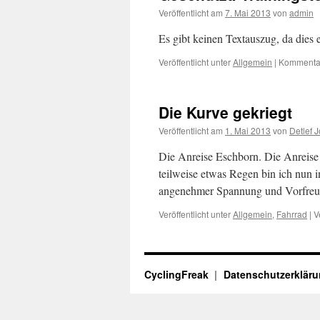
Veröffentlicht am
7. Mai 2013
von
admin
Es gibt keinen Textauszug, da dies e
Veröffentlicht unter
Allgemein
|
Kommentar
Die Kurve gekriegt
Veröffentlicht am
1. Mai 2013
von
Detlef 
Die Anreise Eschborn. Die Anreise 
teilweise etwas Regen bin ich nun 
angenehmer Spannung und Vorfreud
Veröffentlicht unter
Allgemein
,
Fahrrad
|
V
CyclingFreak
Datenschutzerklär