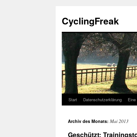
Zum
Inhalt
CyclingFreak
springen
Start
Datenschutzerklärung
Eine 
Mai 2013
Archiv des Monats:
Geschützt: Trainingst