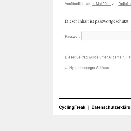
Veröffentlicht am
1. Mai 2011
von
Detlef 
Dieser Inhalt ist passwortgeschützt.
Passwort:
Dieser Beitrag wurde unter
Allgemein
,
Fa
←
Nymphenburger Schloss
CyclingFreak
Datenschutzerklär