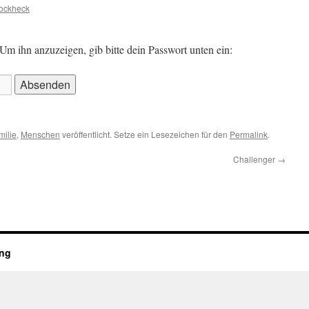
Jockheck
 Um ihn anzuzeigen, gib bitte dein Passwort unten ein:
milie
,
Menschen
veröffentlicht. Setze ein Lesezeichen für den
Permalink
.
Challenger
→
ung