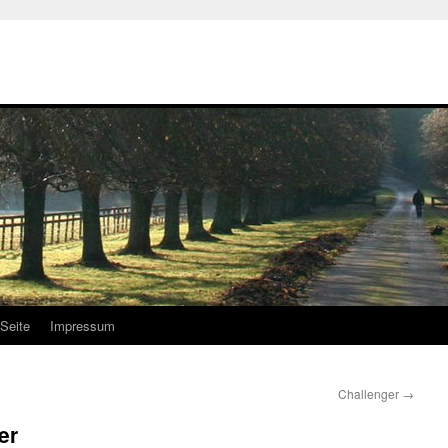
Seite
Impressum
Challenger
→
er