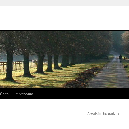
Seite
Impressum
A walk in the park
→