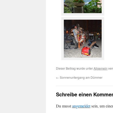
Dieser Beitrag wurde unter
Allgemein
verö
←
Sonnenuntergang am Dümmer
Schreibe einen Kommen
Du musst
angemeldet
sein, um ein