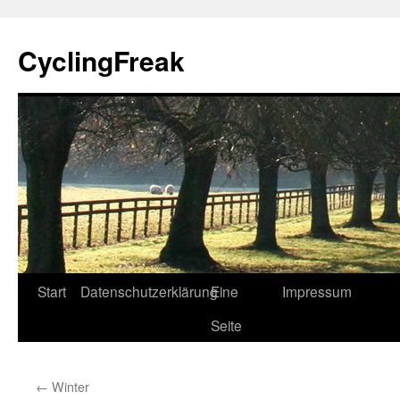
Zum
Inhalt
CyclingFreak
springen
Start
Datenschutzerklärung
Eine
Impressum
Seite
←
Winter